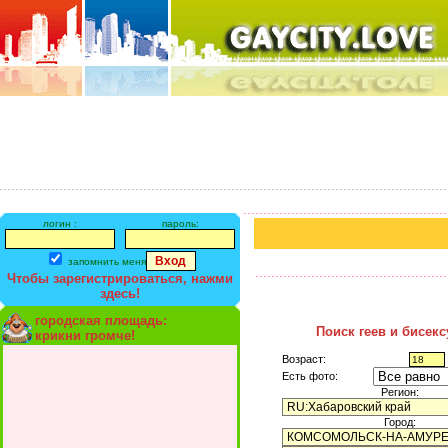
логин :
пароль:
запомнить меня
Чтобы зарегистрироваться, нажми
здесь!
городская площадь:
Поиск геев и бисек
крикни громче!
Возраст:
Есть фото:
Регион:
Город: