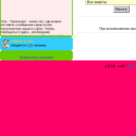
Это - "Кричалка" - мини-чат, где можно
оставить сообщение сразу всем
посетителям нашего сайта. Чтобы
При возникновении про
пообщаться здесь, необходимо
зарегистрироваться на сайте и/или войти со
своими логином и паролем.
сейчас у нас
общаются
126
человек
Разместить рекламу
(с)Гей - сайт "
Gay 