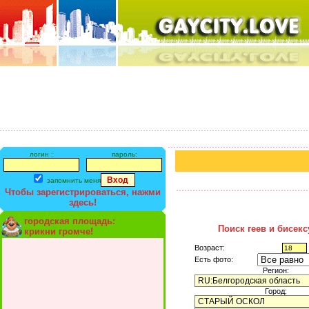
логин :
пароль:
запомнить меня
Чтобы зарегистрироваться, нажми
здесь!
городская площадь:
Поиск геев и бисек
крикни громче!
Возраст:
Есть фото:
Регион:
Город: