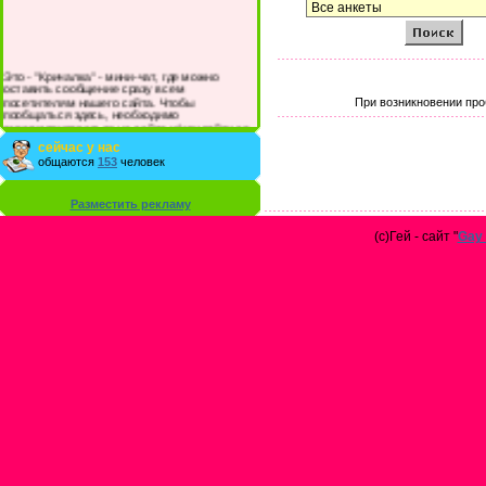
Это - "Кричалка" - мини-чат, где можно
оставить сообщение сразу всем
посетителям нашего сайта. Чтобы
При возникновении про
пообщаться здесь, необходимо
зарегистрироваться на сайте и/или войти со
своими логином и паролем.
сейчас у нас
общаются
153
человек
Разместить рекламу
(с)Гей - сайт "
Gay 