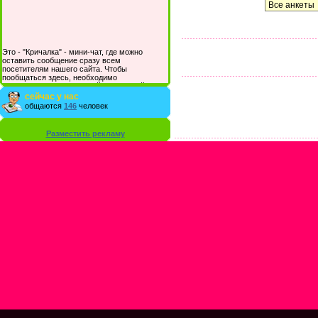
Это - "Кричалка" - мини-чат, где можно
оставить сообщение сразу всем
посетителям нашего сайта. Чтобы
пообщаться здесь, необходимо
зарегистрироваться на сайте и/или войти со
своими логином и паролем.
сейчас у нас
общаются
146
человек
Разместить рекламу