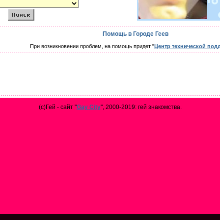
Помощь в Городе Геев
При возникновении проблем, на помощь придет "
Центр технической под
(с)Гей - сайт "
Gay City
", 2000-2019: гей знакомства.