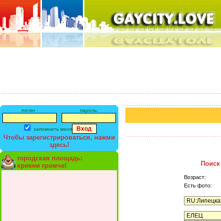
логин :
пароль:
запомнить меня
Чтобы зарегистрироваться, нажми
здесь!
городская площадь:
Поиск
крикни громче!
Возраст:
Есть фото: