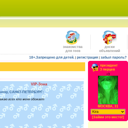
знакомства
доски
для геев
объявлений
18+.Запрещено для детей.
регистрация
забыл пароль?
|
|
президент
3 перцев
<3
VIP-Зона
seniy, САНКТ-ПЕТЕРБУРГ:
ажаю всех кто меня обожает
МОСКВА, 31
[Займи это место!]