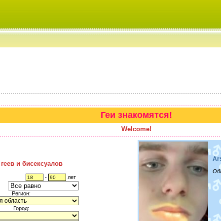
Геи знакомятся!
Welcome!
Ar
 геев и бисексуалов
Об
-
лет
Регион:
Город: