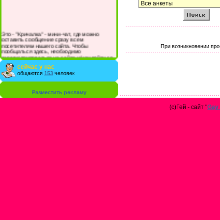
Это - "Кричалка" - мини-чат, где можно
оставить сообщение сразу всем
посетителям нашего сайта. Чтобы
При возникновении про
пообщаться здесь, необходимо
зарегистрироваться на сайте и/или войти со
своими логином и паролем.
сейчас у нас
общаются
153
человек
Разместить рекламу
(с)Гей - сайт "
Gay 