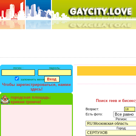
логин :
пароль:
запомнить меня
Чтобы зарегистрироваться, нажми
здесь!
городская площадь:
Поиск геев и бисек
крикни громче!
Возраст:
Есть фото:
Регион:
Город: