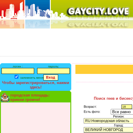
логин :
пароль:
запомнить меня
Чтобы зарегистрироваться, нажми
здесь!
городская площадь:
Поиск геев и бисек
крикни громче!
Возраст:
Есть фото:
Регион:
Город: