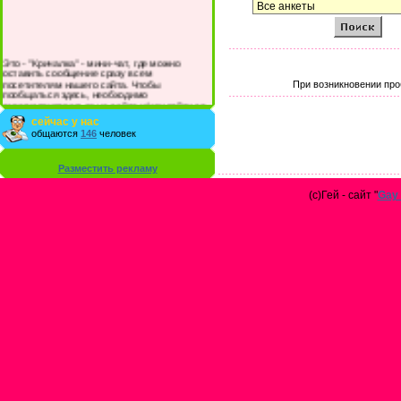
Это - "Кричалка" - мини-чат, где можно
оставить сообщение сразу всем
посетителям нашего сайта. Чтобы
При возникновении про
пообщаться здесь, необходимо
зарегистрироваться на сайте и/или войти со
своими логином и паролем.
сейчас у нас
общаются
146
человек
Разместить рекламу
(с)Гей - сайт "
Gay 