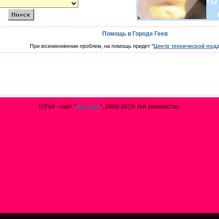
Помощь в Городе Геев
При возникновении проблем, на помощь придет "
Центр технической под
(с)Гей - сайт "
Gay City
", 2000-2019: гей знакомства.