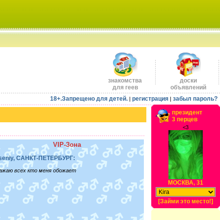
знакомства
доски
для геев
объявлений
18+.Запрещено для детей.
регистрация
забыл пароль?
|
|
президент
3 перцев
<3
VIP-Зона
seniy, САНКТ-ПЕТЕРБУРГ:
ажаю всех кто меня обожает
МОСКВА, 31
[Займи это место!]