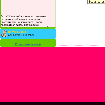
Это - "Кричалка" - мини-чат, где можно
оставить сообщение сразу всем
посетителям нашего сайта. Чтобы
пообщаться здесь, необходимо
зарегистрироваться на сайте и/или войти со
своими логином и паролем.
сейчас у нас
общаются
70
человек
Разместить рекламу