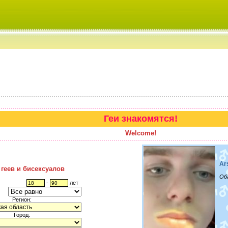
Геи знакомятся!
Welcome!
Ar
 геев и бисексуалов
Об
-
лет
Регион:
Город: