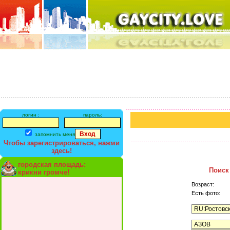
логин :
пароль:
запомнить меня
Чтобы зарегистрироваться, нажми
здесь!
городская площадь:
Поиск
крикни громче!
Возраст:
Есть фото: