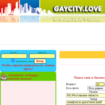
логин :
пароль:
запомнить меня
Чтобы зарегистрироваться, нажми
здесь!
городская площадь:
Поиск геев и бисек
крикни громче!
Возраст:
Есть фото:
Регион:
Город: