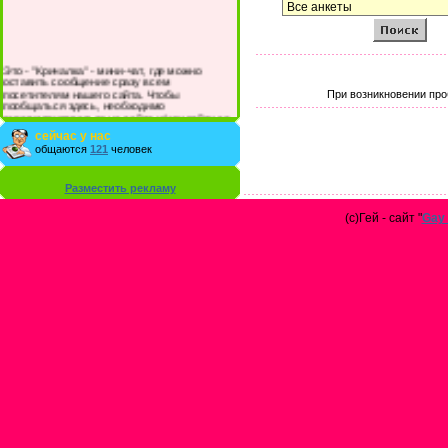
Это - "Кричалка" - мини-чат, где можно
оставить сообщение сразу всем
посетителям нашего сайта. Чтобы
При возникновении про
пообщаться здесь, необходимо
зарегистрироваться на сайте и/или войти со
своими логином и паролем.
сейчас у нас
общаются
121
человек
Разместить рекламу
(с)Гей - сайт "
Gay 