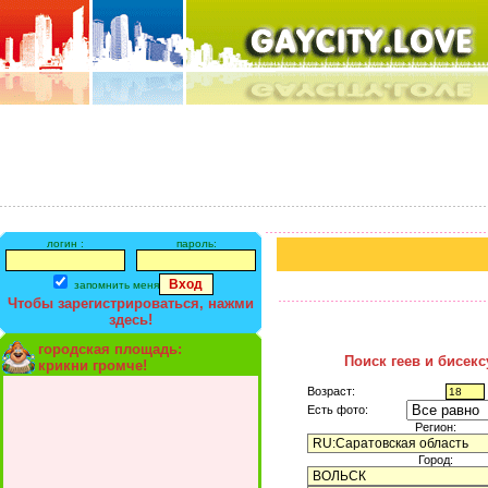
логин :
пароль:
запомнить меня
Чтобы зарегистрироваться, нажми
здесь!
городская площадь:
Поиск геев и бисек
крикни громче!
Возраст:
Есть фото:
Регион:
Город: