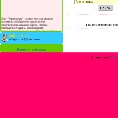
Это - "Кричалка" - мини-чат, где можно
оставить сообщение сразу всем
посетителям нашего сайта. Чтобы
При возникновении про
пообщаться здесь, необходимо
зарегистрироваться на сайте и/или войти со
своими логином и паролем.
сейчас у нас
общаются
155
человек
Разместить рекламу
(с)Гей - сайт "
Gay 