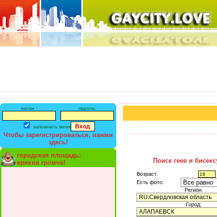
логин :
пароль:
запомнить меня
Чтобы зарегистрироваться, нажми
здесь!
городская площадь:
Поиск геев и бисек
крикни громче!
Возраст:
Есть фото:
Регион:
Город: