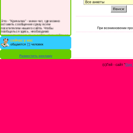
Это - "Кричалка" - мини-чат, где можно
оставить сообщение сразу всем
посетителям нашего сайта. Чтобы
При возникновении про
пообщаться здесь, необходимо
зарегистрироваться на сайте и/или войти со
своими логином и паролем.
сейчас у нас
общаются
73
человек
Разместить рекламу
(с)Гей - сайт "
Gay 