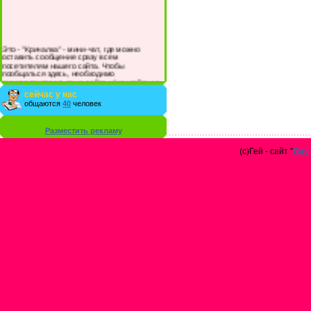
Это - "Кричалка" - мини-чат, где можно
оставить сообщение сразу всем
посетителям нашего сайта. Чтобы
пообщаться здесь, необходимо
зарегистрироваться на сайте и/или войти со
своими логином и паролем.
сейчас у нас
общаются
40
человек
Разместить рекламу
(с)Гей - сайт "
Gay 