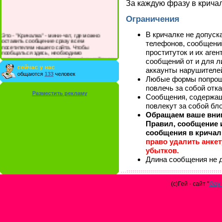
За каждую фразу в кричал
Ограничения
Это - "Кричалка" - мини-чат, где можно
В кричалке не допуск
оставить сообщение сразу всем
телефонов, сообщений
посетителям нашего сайта. Чтобы
пообщаться здесь, необходимо
проституток и их аге
зарегистрироваться на сайте и/или войти со
сообщений от и для л
своими логином и паролем.
сейчас у нас
аккаунты нарушителе
общаются
133
человек
Любые формы попроша
повлечь за собой отк
Разместить рекламу
Сообщения, содержащ
повлекут за собой бло
Обращаем ваше вним
Правил, сообщение и
сообщения в кричал
право удалить анке
убытков.
Длина сообщения не 
(с)Гей - сайт "
Gay 